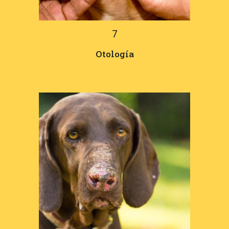
7
Otología